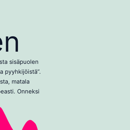
en
usta sisäpuolen
a pyyhkijöistä”.
ista, matala
easti. Onneksi