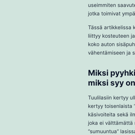
useimmiten saavutet
jotka toimivat ympä
Tässä artikkelissa
liittyy kosteuteen 
koko auton sisäpuhd
vähentämiseen ja si
Miksi pyyhki
miksi syy on
Tuulilasiin kertyy u
kertyy toisenlaista
käsivoiteita sekä 
joka ei välttämättä 
“sumuuntua” lasissa.