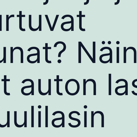
rtuvat
unat? Näi
t auton las
uulilasin