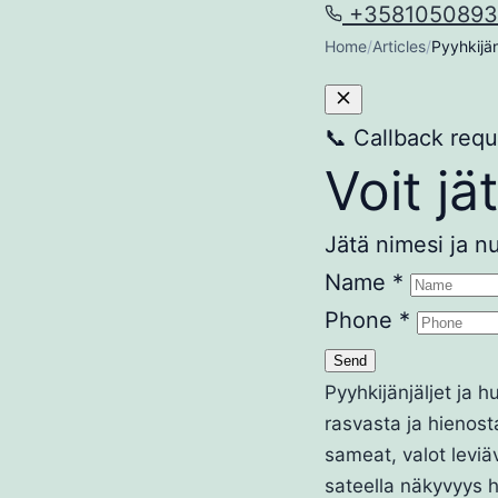
+358105089
Home
/
Articles
/
Pyyhkijän
📞
Callback requ
Voit jä
Jätä nimesi ja n
Name
*
Phone
*
Send
Pyyhkijänjäljet ja 
rasvasta ja hienosta
sameat, valot leviä
sateella näkyvyys h