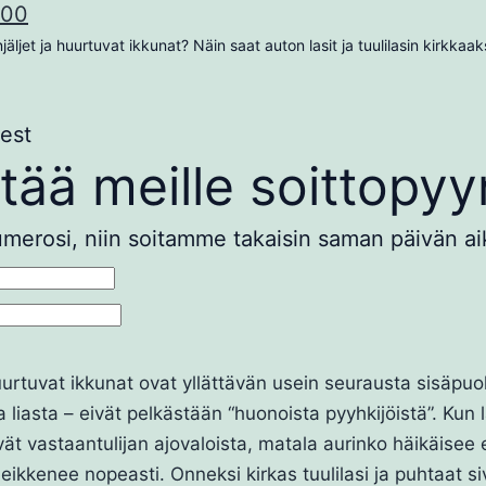
300
jäljet ja huurtuvat ikkunat? Näin saat auton lasit ja tuulilasin kirkka
est
ttää meille soittopy
umerosi, niin soitamme takaisin saman päivän ai
huurtuvat ikkunat ovat yllättävän usein seurausta sisäpuo
 liasta – eivät pelkästään “huonoista pyyhkijöistä”. Kun 
vät vastaantulijan ajovaloista, matala aurinko häikäise
eikkenee nopeasti. Onneksi kirkas tuulilasi ja puhtaat si