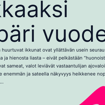
kkaaksi
äri vuod
ja huurtuvat ikkunat ovat yllättävän usein seura
a ja hienosta liasta – eivät pelkästään “huonoist
at sameat, valot leviävät vastaantulijan ajovalo
ee enemmän ja sateella näkyvyys heikkenee nop
a…