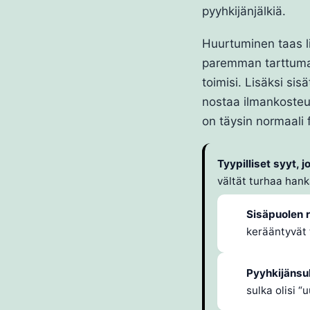
pyyhkijänjälkiä.
Huurtuminen taas li
paremman tarttumap
toimisi. Lisäksi sis
nostaa ilmankosteutt
on täysin normaali f
Tyypilliset syyt, 
vältät turhaa han
Sisäpuolen 
kerääntyvät 
Pyyhkijänsul
sulka olisi “u