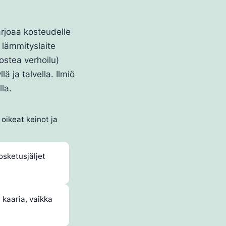
arjoaa kosteudelle
lämmityslaite
kostea verhoilu)
ä ja talvella. Ilmiö
lla.
 oikeat keinot ja
osketusjäljet
t kaaria, vaikka