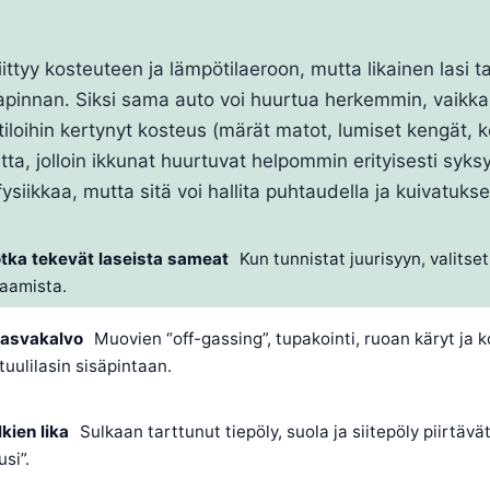
ittyy kosteuteen ja lämpötilaeroon, mutta likainen lasi t
innan. Siksi sama auto voi huurtua herkemmin, vaikka 
ätiloihin kertynyt kosteus (märät matot, lumiset kengät, 
a, jolloin ikkunat huurtuvat helpommin erityisesti syksyll
ysiikkaa, mutta sitä voi hallita puhtaudella ja kuivatukse
jotka tekevät laseista sameat
Kun tunnistat juurisyyn, valitset
kaamista.
rasvakalvo
Muovien “off-gassing”, tupakointi, ruoan käryt ja k
tuulilasin sisäpintaan.
kien lika
Sulkaan tarttunut tiepöly, suola ja siitepöly piirtävä
usi”.