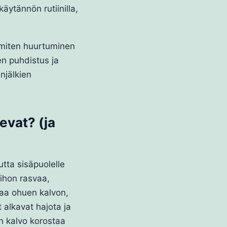
äytännön rutiinilla,
 miten huurtuminen
en puhdistus ja
njälkien
evat? (ja
utta sisäpuolelle
 ihon rasvaa,
aa ohuen kalvon,
t alkavat hajota ja
in kalvo korostaa