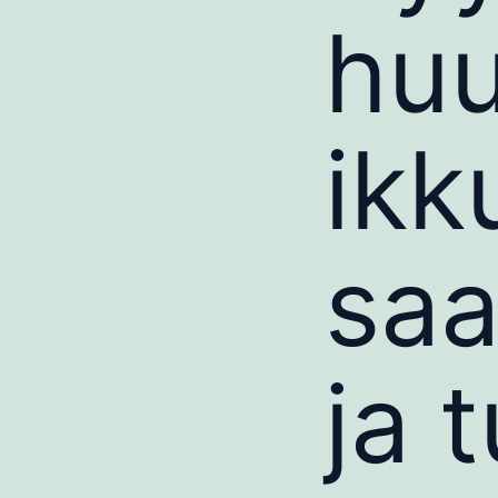
huu
ikk
saa
ja t