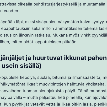
tavissa oikealla puhdistusjärjestyksellä ja muutamalla k
ri vuoden.
 käydään läpi, miksi sisäpuolen näkymätön kalvo syntyy,
ja epäpuhtauksiin sekä milloin ammattilaisen tekemä lasi
istus on järkevin ratkaisu. Mukana myös vinkit pyyhkijä
ihen, miten pidät lopputuloksen pitkään.
jänjäljet ja huurtuvat ikkunat pahen
 usein sisällä)
lkopuolelle tiepölyä, suolaa, bitumia ja ilmansaasteita, m
 “näkymätöntä likaa”: muovipintojen haihtuvia yhdisteitä,
ilmanvaihdon tuomaa hienojakoista pölyä. Tämä muodost
näy päivällä – mutta paljastuu heti pimeällä, kun ajovalo
 Kun pyyhkijät vetävät vettä ja likaa pitkin lasia, pienik