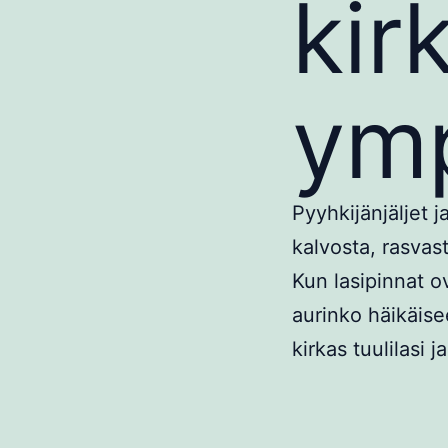
kir
ymp
Pyyhkijänjäljet 
kalvosta, rasvast
Kun lasipinnat ov
aurinko häikäis
kirkas tuulilasi j