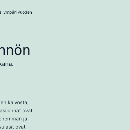
aksi ympäri vuoden
ynnön
kana.
len kalvosta,
lasipinnat ovat
e enemmän ja
vulasit ovat