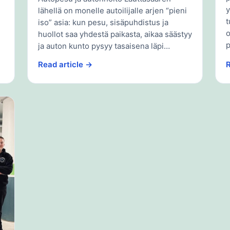
y
lähellä on monelle autoilijalle arjen “pieni
t
iso” asia: kun pesu, sisäpuhdistus ja
o
huollot saa yhdestä paikasta, aikaa säästyy
p
ja auton kunto pysyy tasaisena läpi…
Read article →
R