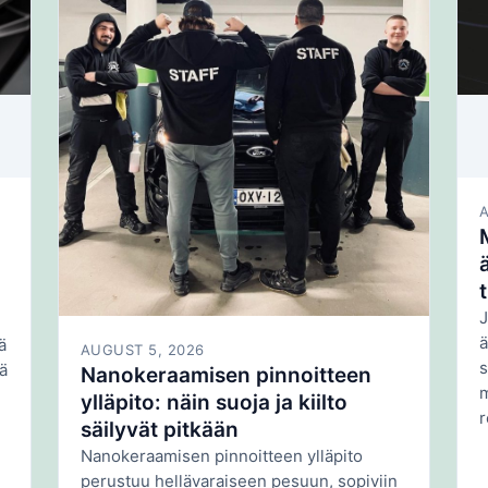
J
ä
ä
AUGUST 5, 2026
s
ä
Nanokeraamisen pinnoitteen
m
ylläpito: näin suoja ja kiilto
r
säilyvät pitkään
Nanokeraamisen pinnoitteen ylläpito
perustuu hellävaraiseen pesuun, sopiviin