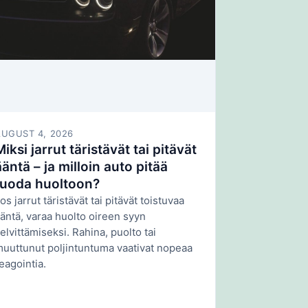
AUGUST 4, 2026
Miksi jarrut täristävät tai pitävät
ääntä – ja milloin auto pitää
tuoda huoltoon?
os jarrut täristävät tai pitävät toistuvaa
äntä, varaa huolto oireen syyn
elvittämiseksi. Rahina, puolto tai
uuttunut poljintuntuma vaativat nopeaa
eagointia.