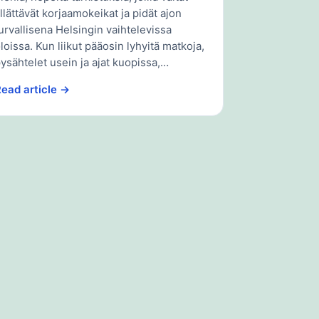
llättävät korjaamokeikat ja pidät ajon
urvallisena Helsingin vaihtelevissa
loissa. Kun liikut pääosin lyhyitä matkoja,
ysähtelet usein ja ajat kuopissa,…
ead article →