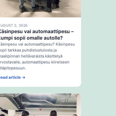
AUGUST 2, 2026
Käsinpesu vai automaattipesu –
kumpi sopii omalle autolle?
äsinpesu vai automaattipesu? Käsinpesu
opii tarkkaa puhdistustulosta ja
aalipinnan hellävaraista käsittelyä
rvostavalle, automaattipesu kiireiseen
lläpitopesuun.
ead article →