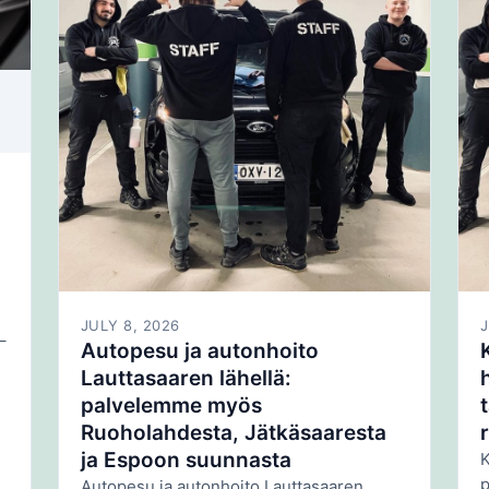
JULY 8, 2026
J
–
Autopesu ja autonhoito
Lauttasaaren lähellä:
palvelemme myös
Ruoholahdesta, Jätkäsaaresta
ja Espoon suunnasta
K
p
Autopesu ja autonhoito Lauttasaaren