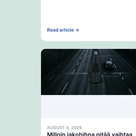
Read article →
AUGUST 4, 2026
Milloin jakohihna pitää vaihtaa