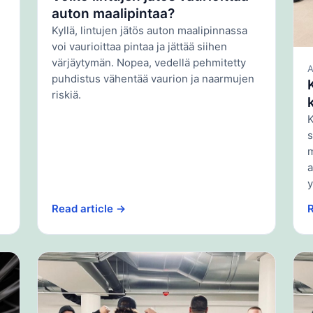
auton maalipintaa?
Kyllä, lintujen jätös auton maalipinnassa
voi vaurioittaa pintaa ja jättää siihen
värjäytymän. Nopea, vedellä pehmitetty
puhdistus vähentää vaurion ja naarmujen
riskiä.
K
s
m
a
y
Read article →
R