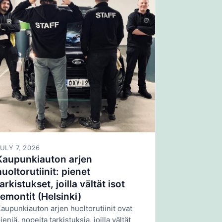
ULY 7, 2026
Kaupunkiauton arjen
huoltorutiinit: pienet
tarkistukset, joilla vältät isot
remontit (Helsinki)
aupunkiauton arjen huoltorutiinit ovat
ieniä, nopeita tarkistuksia, joilla vältät