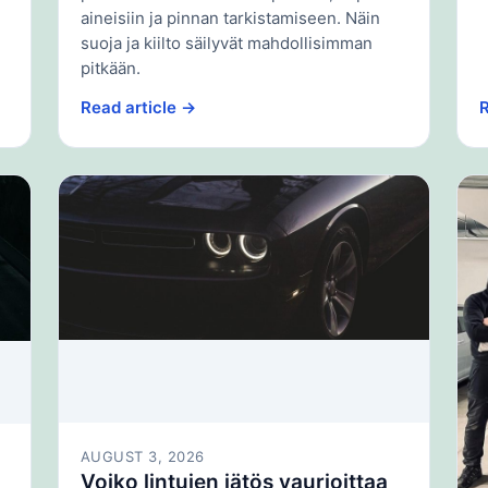
aineisiin ja pinnan tarkistamiseen. Näin
suoja ja kiilto säilyvät mahdollisimman
pitkään.
Read article →
R
AUGUST 3, 2026
Voiko lintujen jätös vaurioittaa