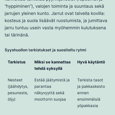
“hyppiminen”), valojen toiminta ja suuntaus sekä
jarrujen yleinen kunto. Jarrut ovat talvella kovilla:
kosteus ja suola lisäävät ruostumista, ja jumittava
jarru tuntuu usein vasta myöhemmin kulutuksena
tai tärinänä.
Syyshuollon tarkistukset ja suositeltu rytmi
Tarkistus
Miksi se kannattaa
Hyvä käytäntö
tehdä syksyllä
Nesteet
Estää jäätymistä ja
Tarkista tasot
(jäähdytys,
parantaa
ja pakkaskesto
pesuneste,
näkyvyyttä sekä
ennen
öljy)
moottorin suojaa
ensimmäisiä
yöpakkasia