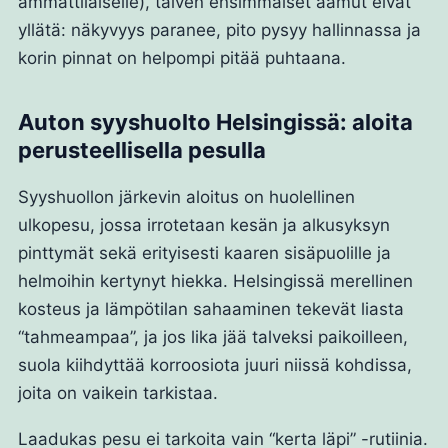
ammattilaiselle), talven ensimmäiset aamut eivät
yllätä: näkyvyys paranee, pito pysyy hallinnassa ja
korin pinnat on helpompi pitää puhtaana.
Auton syyshuolto Helsingissä: aloita
perusteellisella pesulla
Syyshuollon järkevin aloitus on huolellinen
ulkopesu, jossa irrotetaan kesän ja alkusyksyn
pinttymät sekä erityisesti kaaren sisäpuolille ja
helmoihin kertynyt hiekka. Helsingissä merellinen
kosteus ja lämpötilan sahaaminen tekevät liasta
“tahmeampaa”, ja jos lika jää talveksi paikoilleen,
suola kiihdyttää korroosiota juuri niissä kohdissa,
joita on vaikein tarkistaa.
Laadukas pesu ei tarkoita vain “kerta läpi” -rutiinia.