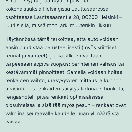
Finland Oy) tarjoaa täyden palvelun
kokonaisuuksia Helsingissä Lauttasaaressa
osoitteessa Lauttasaarentie 28, 00200 Helsinki –
juuri siellä, missä moni arki muutenkin liikkuu.
Käytännössä tämä tarkoittaa, että auto voidaan
ensin puhdistaa perusteellisesti (myös kriittiset
reunat ja vanteet), jonka jälkeen valitaan
tarpeeseen sopiva suojaus: perinteinen vahaus tai
kestävämmät pinnoitteet. Samalla voidaan hoitaa
renkaiden vaihto, urasyvyyden mittaus ja kunnon
arviointi. Jos renkaiden säilytys kotona ei houkuta,
rengashotelli pitää renkaat optimaalisissa
olosuhteissa ja sisältää myös pesun – renkaat ovat
valmiina seuraavalle kaudelle ilman ylimääräistä
vaivaa.