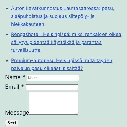
Auton kevätkunnostus Lauttasaaressa: pesu,
sisäpuhdistus ja suojaus siitepöly- ja
hiekkakauteen
Rengashotelli Helsingissä: miksi renkaiden oikea
säilytys pidentää käyttöikää ja parantaa
turvallisuutta
Premium-autopesu Helsingissä: mitä täyden
palvelun pesu oikeasti sisältää?
Name
*
Email
*
Message
Send