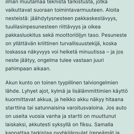
ilman muutamaa teknistä tarkistusta, jotka
vaikuttavat suoraan toimintavarmuuteen. Aloita
nesteistä: jäähdytysnesteen pakkaskestävyys,
tuulilasinpesunesteen riittävyys ja oikea
pakkasluokitus sekä moottoriöljyn taso. Pesuneste
on yllättävän kriittinen turvallisuustekijä, koska
loskassa näkyvyys voi heiketä minuutissa – ja jos
neste jäätyy, ongelma tulee vastaan juuri
pahimpaan aikaan.
Akun kunto on toinen tyypillinen talviongelmien
lähde. Lyhyet ajot, kylmä ja lisälämmittimien käyttö
kuormittavat akkua, ja heikko akku näkyy hitaana
starttina tai satunnaisina varoitusvaloina. Jos auto
on useita vuosia vanha ja startti on muuttunut
laiskaksi, akkutesti syksyllä on fiksu. Samalla
kannattaa tarkistaa pyyhkijänsulat (repeämät ja