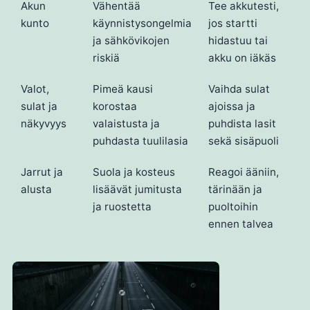
Akun
Vähentää
Tee akkutesti,
kunto
käynnistysongelmia
jos startti
ja sähkövikojen
hidastuu tai
riskiä
akku on iäkäs
Valot,
Pimeä kausi
Vaihda sulat
sulat ja
korostaa
ajoissa ja
näkyvyys
valaistusta ja
puhdista lasit
puhdasta tuulilasia
sekä sisäpuoli
Jarrut ja
Suola ja kosteus
Reagoi ääniin,
alusta
lisäävät jumitusta
tärinään ja
ja ruostetta
puoltoihin
ennen talvea