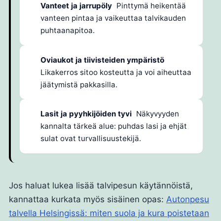
Vanteet ja jarrupöly
Pinttymä heikentää
vanteen pintaa ja vaikeuttaa talvikauden
puhtaanapitoa.
Oviaukot ja tiivisteiden ympäristö
Likakerros sitoo kosteutta ja voi aiheuttaa
jäätymistä pakkasilla.
Lasit ja pyyhkijöiden tyvi
Näkyvyyden
kannalta tärkeä alue: puhdas lasi ja ehjät
sulat ovat turvallisuustekijä.
Jos haluat lukea lisää talvipesun käytännöistä,
kannattaa kurkata myös sisäinen opas:
Autonpesu
talvella Helsingissä: miten suola ja kura poistetaan