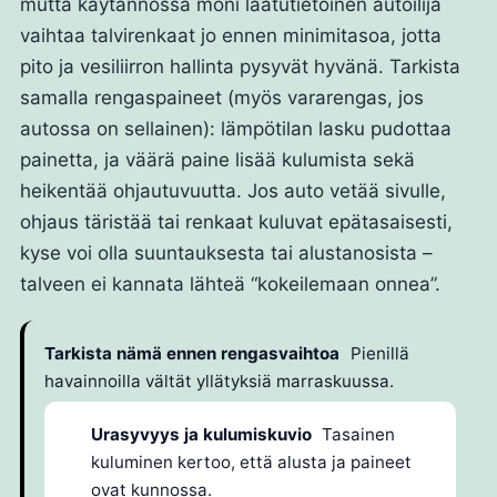
mutta käytännössä moni laatutietoinen autoilija
vaihtaa talvirenkaat jo ennen minimitasoa, jotta
pito ja vesiliirron hallinta pysyvät hyvänä. Tarkista
samalla rengaspaineet (myös vararengas, jos
autossa on sellainen): lämpötilan lasku pudottaa
painetta, ja väärä paine lisää kulumista sekä
heikentää ohjautuvuutta. Jos auto vetää sivulle,
ohjaus täristää tai renkaat kuluvat epätasaisesti,
kyse voi olla suuntauksesta tai alustanosista –
talveen ei kannata lähteä “kokeilemaan onnea”.
Tarkista nämä ennen rengasvaihtoa
Pienillä
havainnoilla vältät yllätyksiä marraskuussa.
Urasyvyys ja kulumiskuvio
Tasainen
kuluminen kertoo, että alusta ja paineet
ovat kunnossa.