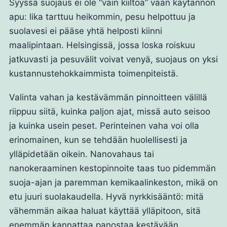
Syyssä suojaus ei ole “vain kiiltoa” vaan käytännön
apu: lika tarttuu heikommin, pesu helpottuu ja
suolavesi ei pääse yhtä helposti kiinni
maalipintaan. Helsingissä, jossa loska roiskuu
jatkuvasti ja pesuvälit voivat venyä, suojaus on yksi
kustannustehokkaimmista toimenpiteistä.
Valinta vahan ja kestävämmän pinnoitteen välillä
riippuu siitä, kuinka paljon ajat, missä auto seisoo
ja kuinka usein peset. Perinteinen vaha voi olla
erinomainen, kun se tehdään huolellisesti ja
ylläpidetään oikein. Nanovahaus tai
nanokeraaminen kestopinnoite taas tuo pidemmän
suoja-ajan ja paremman kemikaalinkeston, mikä on
etu juuri suolakaudella. Hyvä nyrkkisääntö: mitä
vähemmän aikaa haluat käyttää ylläpitoon, sitä
enemmän kannattaa panostaa kestävään