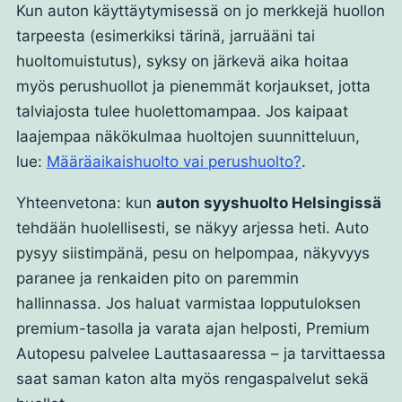
Kun auton käyttäytymisessä on jo merkkejä huollon
tarpeesta (esimerkiksi tärinä, jarruääni tai
huoltomuistutus), syksy on järkevä aika hoitaa
myös perushuollot ja pienemmät korjaukset, jotta
talviajosta tulee huolettomampaa. Jos kaipaat
laajempaa näkökulmaa huoltojen suunnitteluun,
lue:
Määräaikaishuolto vai perushuolto?
.
Yhteenvetona: kun
auton syyshuolto Helsingissä
tehdään huolellisesti, se näkyy arjessa heti. Auto
pysyy siistimpänä, pesu on helpompaa, näkyvyys
paranee ja renkaiden pito on paremmin
hallinnassa. Jos haluat varmistaa lopputuloksen
premium-tasolla ja varata ajan helposti, Premium
Autopesu palvelee Lauttasaaressa – ja tarvittaessa
saat saman katon alta myös rengaspalvelut sekä