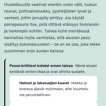
Huolellisuutta vaativat etenkin ovien välit, luukun
reunat, polttoaineluukku, pyyhkijöiden tyvet ja
vanteet, joihin jarrupöly pinttyy. Jos käytät
painepesuria itse, pidä riittävä etäisyys tiivisteisiin
ja herkimpiin kohtiin. Talvea kohti mentäessä
kannattaa myös varmistaa, että alustan pesu
sisältyy kokonaisuuteen – se on se osa, joka tekee
suurimman eron suolan kanssa.
Pesun kriittiset kohdat ennen talvea
Nämä alueet
keräävät eniten likaa ja ovat alttiita suolalle.
Helmat ja lokasuojien kaaret
Hiekka ja
kosteus jäävät muhimaan, ellei huuhtelu
ole perusteellinen.