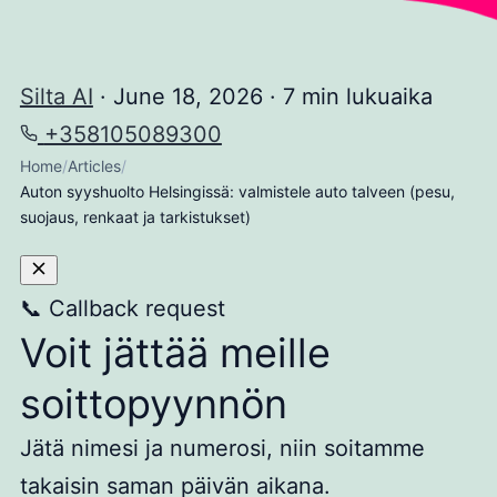
Silta AI
·
June 18, 2026
·
7 min lukuaika
+358105089300
Home
/
Articles
/
Auton syyshuolto Helsingissä: valmistele auto talveen (pesu,
suojaus, renkaat ja tarkistukset)
📞
Callback request
Voit jättää meille
soittopyynnön
Jätä nimesi ja numerosi, niin soitamme
takaisin saman päivän aikana.